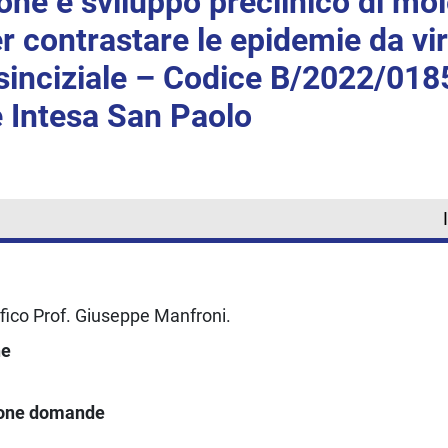
ione e sviluppo preclinico di mo
per contrastare le epidemie da vi
 sinciziale – Codice B/2022/018
 Intesa San Paolo
fico Prof. Giuseppe Manfroni.
ne
ione domande