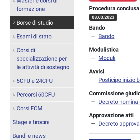
Master e corsi di
Procedura conclusa 
formazione
08.03.2023
Borse di studio
Bando
Bando
Esami di stato
Modulistica
Corsi di
Moduli
specializzazione per
le attività di sostegno
Avvisi
Posticipo inizio 
5CFU e 24CFU
Commissione giudic
Percorsi 60CFU
Decreto nomina
Corsi ECM
Approvazione atti
Stage e tirocini
Decreto approvaz
Bandi e news