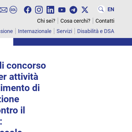
EN
Chi sei?
Cosa cerchi?
Contatti
ssione
Internazionale
Servizi
Disabilità e DSA
di concorso
r attività
timento di
zione
ntro il
: