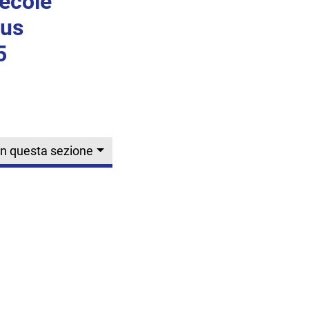
lecole
rus
5
In questa sezione