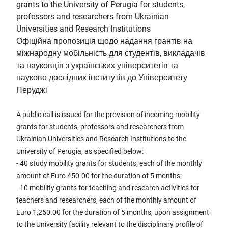
grants to the University of Perugia for students,
professors and researchers from Ukrainian
Universities and Research Institutions
Офіційна пропозиція щодо надання грантів на
міжнародну мобільність для студентів, викладачів
та науковців з українських університетів та
науково-дослідних інститутів до Університету
Перуджі
A public call is issued for the provision of incoming mobility
grants for students, professors and researchers from
Ukrainian Universities and Research Institutions to the
University of Perugia, as specified below:
- 40 study mobility grants for students, each of the monthly
amount of Euro 450.00 for the duration of 5 months;
- 10 mobility grants for teaching and research activities for
teachers and researchers, each of the monthly amount of
Euro 1,250.00 for the duration of 5 months, upon assignment
to the University facility relevant to the disciplinary profile of