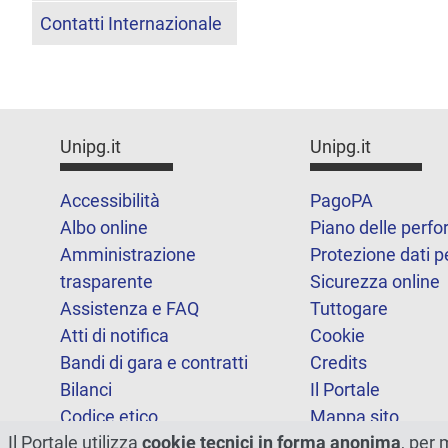
Contatti Internazionale
Unipg.it
Unipg.it
Accessibilità
PagoPA
Albo online
Piano delle perf
Amministrazione
Protezione dati p
trasparente
Sicurezza online
Assistenza e FAQ
Tuttogare
Atti di notifica
Cookie
Bandi di gara e contratti
Credits
Bilanci
Il Portale
Codice etico
Mappa sito
Il Portale utilizza
cookie tecnici in forma anonima
, per 
FOIA
Statistiche