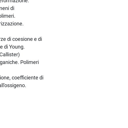
deformazione.
meni di
olimeri.
rizzazione.
rze di coesione e di
e di Young.
Callister)
organiche. Polimeri
sione, coefficiente di
ll'ossigeno.