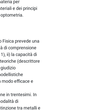
materia per
riali e dei principi
e optometria.
to Fisica prevede una
ità di comprensione
), ii) la capacità di
teoriche (descrittore
 giudizio
modellistiche
 in modo efficace e
ne in trentesimi. In
modalità di
stinzione tra metalli e