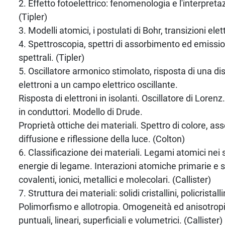
2. Effetto fotoelettrico: fenomenologia e l'interpretaz
(Tipler)
3. Modelli atomici, i postulati di Bohr, transizioni elet
4. Spettroscopia, spettri di assorbimento ed emission
spettrali. (Tipler)
5. Oscillatore armonico stimolato, risposta di una dis
elettroni a un campo elettrico oscillante.
Risposta di elettroni in isolanti. Oscillatore di Lorenz
in conduttori. Modello di Drude.
Proprietà ottiche dei materiali. Spettro di colore, as
diffusione e riflessione della luce. (Colton)
6. Classificazione dei materiali. Legami atomici nei s
energie di legame. Interazioni atomiche primarie e s
covalenti, ionici, metallici e molecolari. (Callister)
7. Struttura dei materiali: solidi cristallini, policristall
Polimorfismo e allotropia. Omogeneità ed anisotropia. 
puntuali, lineari, superficiali e volumetrici. (Callister)