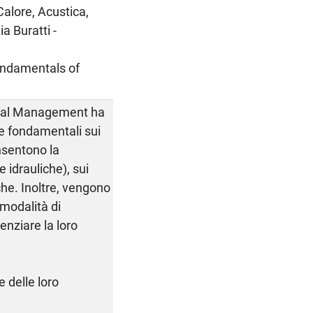
 Calore, Acustica,
a Buratti -
undamentals of
mal Management ha
nze fondamentali sui
nsentono la
 idrauliche), sui
che. Inoltre, vengono
 modalità di
enziare la loro
e delle loro