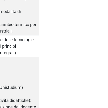
 modalità di
 scambio termico per
striali.
e delle tecnologie
 principi
ntegrali).
 (Unistudium)
vità didattiche):
sizione dal docente