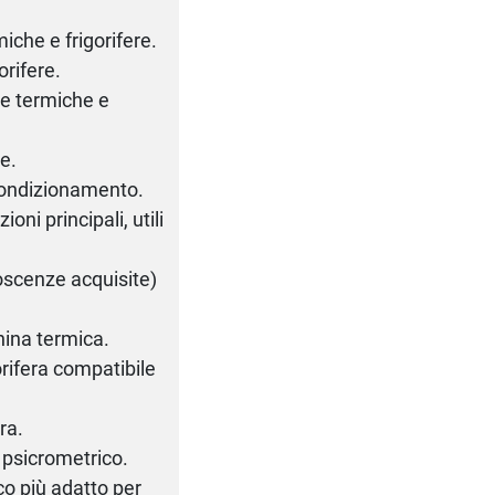
iche e frigorifere.
orifere.
ine termiche e
ne.
 condizionamento.
oni principali, utili
onoscenze acquisite)
hina termica.
orifera compatibile
ra.
a psicrometrico.
co più adatto per