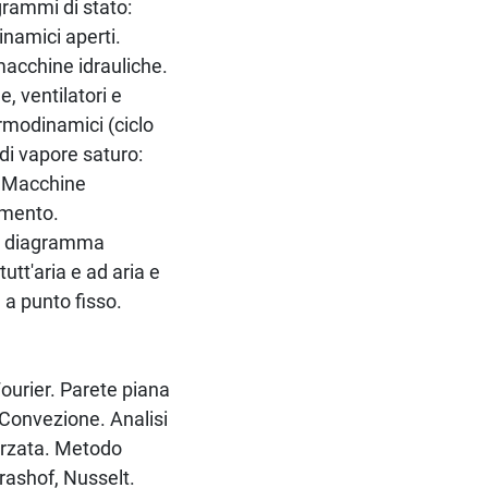
grammi di stato:
inamici aperti.
 macchine idrauliche.
, ventilatori e
ermodinamici (ciclo
di vapore saturo:
. Macchine
imento.
Il diagramma
utt'aria e ad aria e
 a punto fisso.
ourier. Parete piana
 Convezione. Analisi
orzata. Metodo
Grashof, Nusselt.