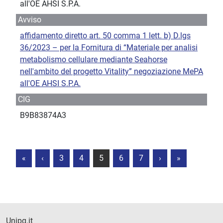
all'OE AHSI S.P.A.
Avviso
affidamento diretto art. 50 comma 1 lett. b) D.lgs
36/2023 – per la Fornitura di “Materiale per analisi
metabolismo cellulare mediante Seahorse
nell'ambito del progetto Vitality” negoziazione MePA
all'OE AHSI S.P.A.
CIG
B9B83874A3
«
‹
3
4
5
6
7
›
»
Unipg.it