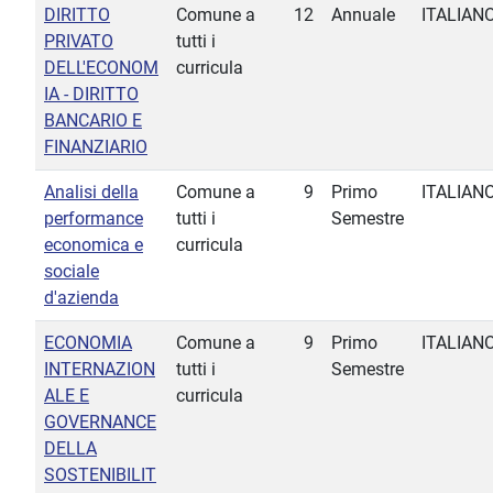
DIRITTO
Comune a
12
Annuale
ITALIAN
PRIVATO
tutti i
DELL'ECONOM
curricula
IA - DIRITTO
BANCARIO E
FINANZIARIO
Analisi della
Comune a
9
Primo
ITALIAN
performance
tutti i
Semestre
economica e
curricula
sociale
d'azienda
ECONOMIA
Comune a
9
Primo
ITALIAN
INTERNAZION
tutti i
Semestre
ALE E
curricula
GOVERNANCE
DELLA
SOSTENIBILIT