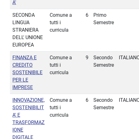
A'
SECONDA
Comune a
6
Primo
LINGUA
tutti i
Semestre
STRANIERA
curricula
DELL' UNIONE
EUROPEA
FINANZA E
Comune a
9
Secondo
ITALIAN
CREDITO
tutti i
Semestre
SOSTENIBILE
curricula
PER LE
IMPRESE
INNOVAZIONE,
Comune a
6
Secondo
ITALIAN
SOSTENIBILIT
tutti i
Semestre
A' E
curricula
TRASFORMAZ
IONE
DIGITALE