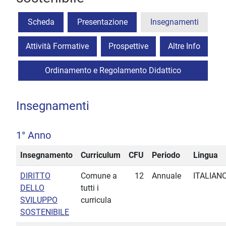
Scheda
Presentazione
Insegnamenti
Attività Formative
Prospettive
Altre Info
Ordinamento e Regolamento Didattico
Insegnamenti
1° Anno
Insegnamento
Curriculum
CFU
Periodo
Lingua
DIRITTO
Comune a
12
Annuale
ITALIAN
DELLO
tutti i
SVILUPPO
curricula
SOSTENIBILE