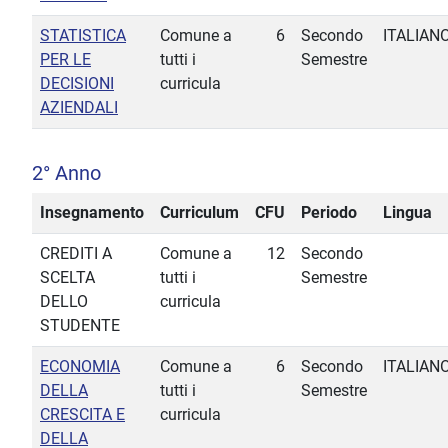
STATISTICA
Comune a
6
Secondo
ITALIAN
PER LE
tutti i
Semestre
DECISIONI
curricula
AZIENDALI
2° Anno
Insegnamento
Curriculum
CFU
Periodo
Lingua
CREDITI A
Comune a
12
Secondo
SCELTA
tutti i
Semestre
DELLO
curricula
STUDENTE
ECONOMIA
Comune a
6
Secondo
ITALIAN
DELLA
tutti i
Semestre
CRESCITA E
curricula
DELLA