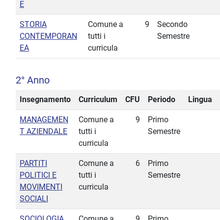
E
STORIA
Comune a
9
Secondo
CONTEMPORAN
tutti i
Semestre
EA
curricula
2° Anno
Insegnamento
Curriculum
CFU
Periodo
Lingua
MANAGEMEN
Comune a
9
Primo
T AZIENDALE
tutti i
Semestre
curricula
PARTITI
Comune a
6
Primo
POLITICI E
tutti i
Semestre
MOVIMENTI
curricula
SOCIALI
SOCIOLOGIA
Comune a
9
Primo