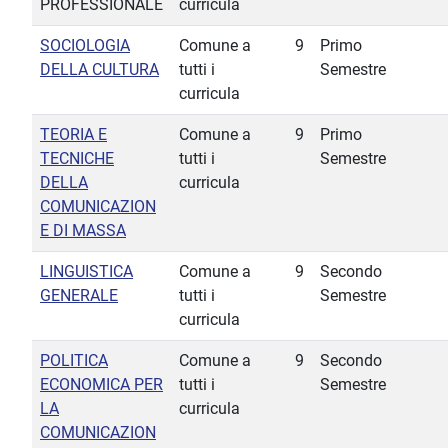
PROFESSIONALE
curricula
SOCIOLOGIA
Comune a
9
Primo
DELLA CULTURA
tutti i
Semestre
curricula
TEORIA E
Comune a
9
Primo
TECNICHE
tutti i
Semestre
DELLA
curricula
COMUNICAZION
E DI MASSA
LINGUISTICA
Comune a
9
Secondo
GENERALE
tutti i
Semestre
curricula
POLITICA
Comune a
9
Secondo
ECONOMICA PER
tutti i
Semestre
LA
curricula
COMUNICAZION