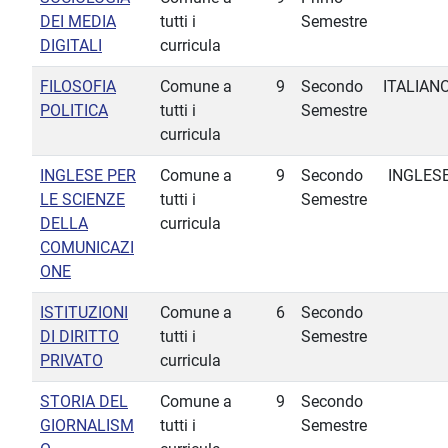
DEI MEDIA
tutti i
Semestre
DIGITALI
curricula
FILOSOFIA
Comune a
9
Secondo
ITALIAN
POLITICA
tutti i
Semestre
curricula
INGLESE PER
Comune a
9
Secondo
INGLES
LE SCIENZE
tutti i
Semestre
DELLA
curricula
COMUNICAZI
ONE
ISTITUZIONI
Comune a
6
Secondo
DI DIRITTO
tutti i
Semestre
PRIVATO
curricula
STORIA DEL
Comune a
9
Secondo
GIORNALISM
tutti i
Semestre