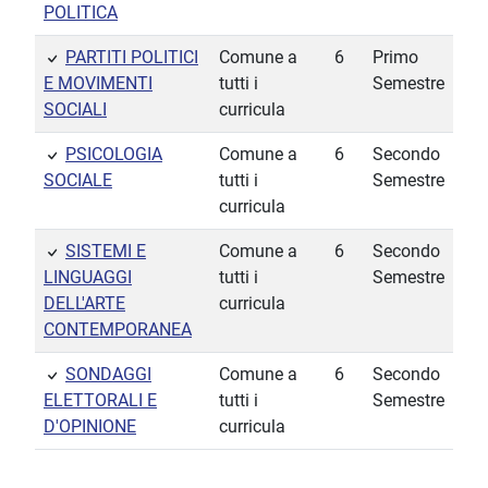
POLITICA
PARTITI POLITICI
Comune a
6
Primo
E MOVIMENTI
tutti i
Semestre
SOCIALI
curricula
PSICOLOGIA
Comune a
6
Secondo
SOCIALE
tutti i
Semestre
curricula
SISTEMI E
Comune a
6
Secondo
LINGUAGGI
tutti i
Semestre
DELL'ARTE
curricula
CONTEMPORANEA
SONDAGGI
Comune a
6
Secondo
ELETTORALI E
tutti i
Semestre
D'OPINIONE
curricula