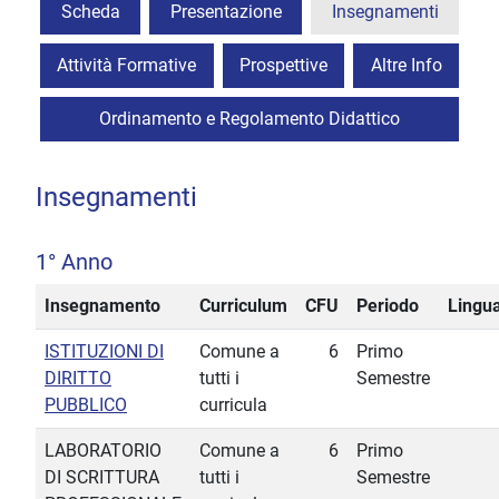
Scheda
Presentazione
Insegnamenti
Attività Formative
Prospettive
Altre Info
Ordinamento e Regolamento Didattico
Insegnamenti
1° Anno
Insegnamento
Curriculum
CFU
Periodo
Lingu
ISTITUZIONI DI
Comune a
6
Primo
DIRITTO
tutti i
Semestre
PUBBLICO
curricula
LABORATORIO
Comune a
6
Primo
DI SCRITTURA
tutti i
Semestre