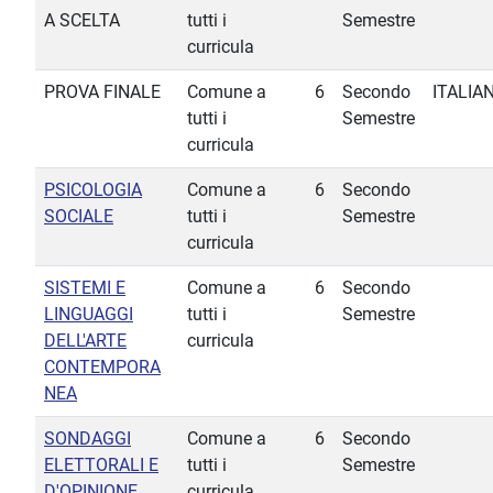
A SCELTA
tutti i
Semestre
curricula
PROVA FINALE
Comune a
6
Secondo
ITALIA
tutti i
Semestre
curricula
PSICOLOGIA
Comune a
6
Secondo
SOCIALE
tutti i
Semestre
curricula
SISTEMI E
Comune a
6
Secondo
LINGUAGGI
tutti i
Semestre
DELL'ARTE
curricula
CONTEMPORA
NEA
SONDAGGI
Comune a
6
Secondo
ELETTORALI E
tutti i
Semestre
D'OPINIONE
curricula