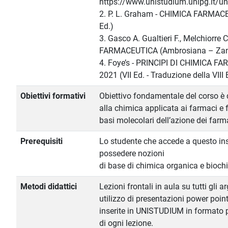
https://www.unistudium.unipg.it/u
2. P. L. Graham - CHIMICA FARMACEU
Ed.)
3. Gasco A. Gualtieri F., Melchiorre 
FARMACEUTICA (Ambrosiana – Zanich
4. Foye’s - PRINCIPI DI CHIMICA FA
2021 (VII Ed. - Traduzione della VII
Obiettivi formativi
Obiettivo fondamentale del corso è d
alla chimica applicata ai farmaci e f
basi molecolari dell’azione dei farm
Prerequisiti
Lo studente che accede a questo i
possedere nozioni
di base di chimica organica e bioch
Metodi didattici
Lezioni frontali in aula su tutti gli 
utilizzo di presentazioni power poin
inserite in UNISTUDIUM in formato 
di ogni lezione.