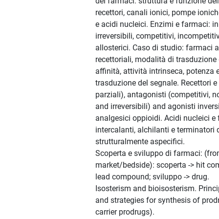
dei farmaci: struttura e funzione del
recettori, canali ionici, pompe ionich
e acidi nucleici. Enzimi e farmaci: inib
irreversibili, competitivi, incompetiti
allosterici. Caso di studio: farmaci an
recettoriali, modalità di trasduzione
affinità, attività intrinseca, potenza
trasduzione del segnale. Recettori e 
parziali), antagonisti (competitivi, n
and irreversibili) and agonisti invers
analgesici oppioidi. Acidi nucleici e
intercalanti, alchilanti e terminatori
strutturalmente aspecifici.
Scoperta e sviluppo di farmaci: (fr
market/bedside): scoperta -> hit co
lead compound; sviluppo -> drug.
Isosterism and bioisosterism. Princ
and strategies for synthesis of pro
carrier prodrugs).