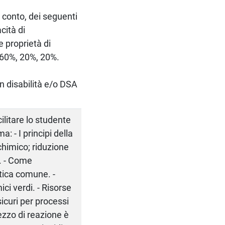
 conto, dei seguenti
cità di
 proprietà di
: 60%, 20%, 20%.
on disabilità e/o DSA
ilitare lo studente
 - I principi della
chimico; riduzione
a. - Come
atica comune. -
ici verdi. - Risorse
sicuri per processi
ezzo di reazione è