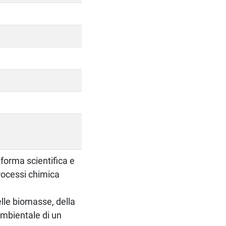
orma scientifica e
processi chimica
.
lle biomasse, della
 ambientale di un