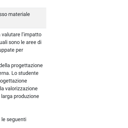
esso materiale
a valutare l’impatto
ali sono le aree di
luppate per
della progettazione
derna. Lo studente
progettazione
lla valorizzazione
i larga produzione
 le seguenti