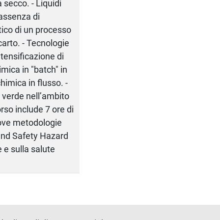
a secco. - Liquidi
 assenza di
tico di un processo
scarto. - Tecnologie
ntensificazione di
imica in "batch" in
himica in flusso. -
a verde nell’ambito
orso include 7 ore di
nuove metodologie
and Safety Hazard
 e sulla salute