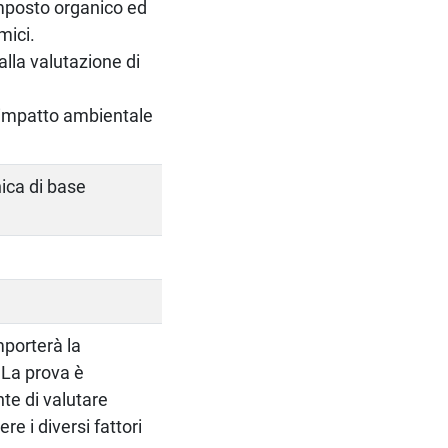
omposto organico ed
mici.
alla valutazione di
l’impatto ambientale
ica di base
mporterà la
 La prova è
nte di valutare
e i diversi fattori