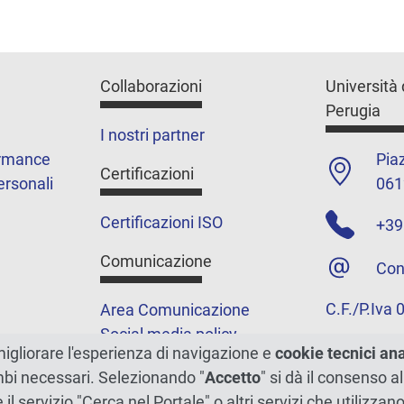
Collaborazioni
Università 
Perugia
I nostri partner
ormance
Piaz
Certificazioni
ersonali
061
Certificazioni ISO
+39
Comunicazione
Con
C.F./P.Iva
Area Comunicazione
Social media policy
migliorare l'esperienza di navigazione e
cookie tecnici an
Podcast
ambi necessari. Selezionando "
Accetto
" si dà il consenso al
Merchandising e shop
e il servizio "Cerca nel Portale" o altri servizi che utilizz