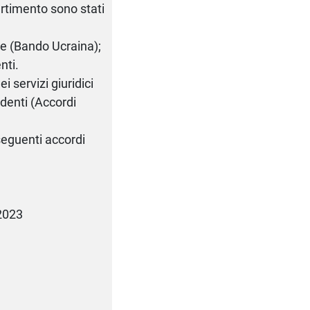
artimento sono stati
te (Bando Ucraina);
nti.
ei servizi giuridici
denti (Accordi
 seguenti accordi
2023