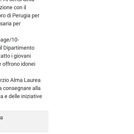
ione con il
oro di Perugia per
saria per
tage/10-
il Dipartimento
atto i giovani
he offrono idonei
sorzio Alma Laurea
a consegnare alla
e delle iniziative
na