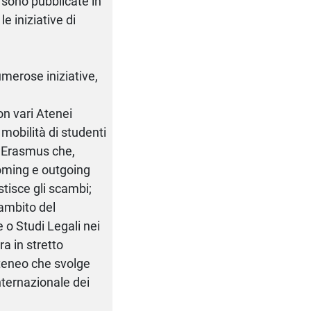
e sono pubblicate in
e iniziative di
umerose iniziative,
on vari Atenei
a mobilità di studenti
io Erasmus che,
coming e outgoing
stisce gli scambi;
'ambito del
o Studi Legali nei
a in stretto
Ateneo che svolge
internazionale dei