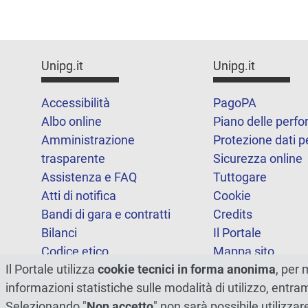
Unipg.it
Unipg.it
Accessibilità
PagoPA
Albo online
Piano delle perf
Amministrazione
Protezione dati p
trasparente
Sicurezza online
Assistenza e FAQ
Tuttogare
Atti di notifica
Cookie
Bandi di gara e contratti
Credits
Bilanci
Il Portale
Codice etico
Mappa sito
Il Portale utilizza
cookie tecnici in forma anonima
, per 
FOIA
Statistiche
informazioni statistiche sulle modalità di utilizzo, entr
Note legali
Dichiarazione di
Selezionando "
Non accetto
" non sarà possibile utilizzar
accessibilità