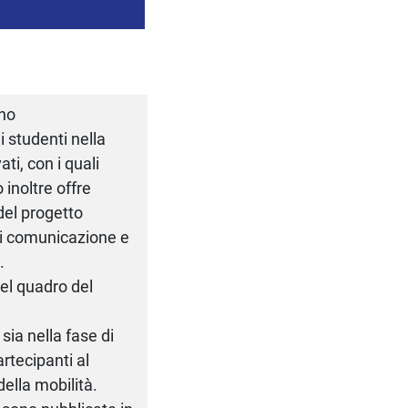
rno
i studenti nella
ati, con i quali
 inoltre offre
 del progetto
di comunicazione e
.
nel quadro del
sia nella fase di
rtecipanti al
ella mobilità.