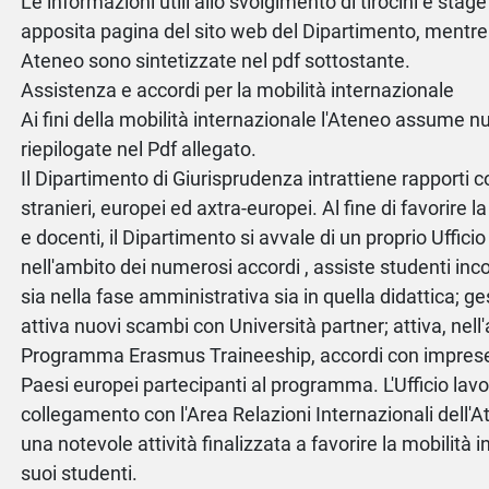
Le informazioni utili allo svolgimento di tirocini e stag
apposita pagina del sito web del Dipartimento, mentre l
Ateneo sono sintetizzate nel pdf sottostante.
Assistenza e accordi per la mobilità internazionale
Ai fini della mobilità internazionale l'Ateneo assume n
riepilogate nel Pdf allegato.
Il Dipartimento di Giurisprudenza intrattiene rapporti c
stranieri, europei ed axtra-europei. Al fine di favorire l
e docenti, il Dipartimento si avvale di un proprio Uffic
nell'ambito dei numerosi accordi , assiste studenti in
sia nella fase amministrativa sia in quella didattica; ge
attiva nuovi scambi con Università partner; attiva, nell
Programma Erasmus Traineeship, accordi con imprese 
Paesi europei partecipanti al programma. L'Ufficio lavor
collegamento con l'Area Relazioni Internazionali dell'
una notevole attività finalizzata a favorire la mobilità 
suoi studenti.