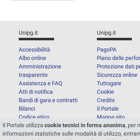
Unipg.it
Unipg.it
Accessibilità
PagoPA
Albo online
Piano delle perf
Amministrazione
Protezione dati p
trasparente
Sicurezza online
Assistenza e FAQ
Tuttogare
Atti di notifica
Cookie
Bandi di gara e contratti
Credits
Bilanci
Il Portale
Codice etico
Mappa sito
Il Portale utilizza
cookie tecnici in forma anonima
, per 
FOIA
Statistiche
informazioni statistiche sulle modalità di utilizzo, entr
Note legali
Dichiarazione di