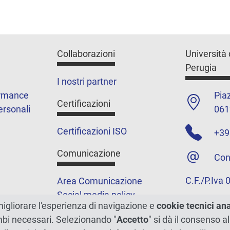
Collaborazioni
Università 
Perugia
I nostri partner
ormance
Piaz
Certificazioni
ersonali
061
Certificazioni ISO
+39
Comunicazione
Con
C.F./P.Iva
Area Comunicazione
Social media policy
migliorare l'esperienza di navigazione e
cookie tecnici an
Podcast
ambi necessari. Selezionando "
Accetto
" si dà il consenso al
Merchandising e shop