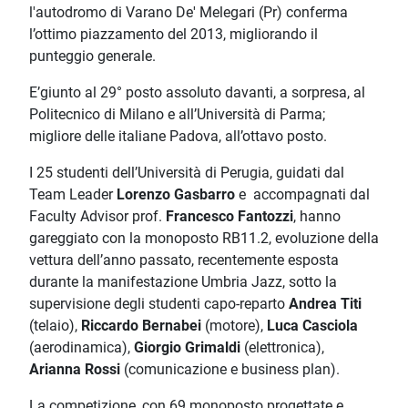
l'autodromo di Varano De' Melegari (Pr) conferma
l’ottimo piazzamento del 2013, migliorando il
punteggio generale.
E’giunto al 29° posto assoluto davanti, a sorpresa, al
Politecnico di Milano e all’Università di Parma;
migliore delle italiane Padova, all’ottavo posto.
I 25 studenti dell’Università di Perugia, guidati dal
Team Leader
Lorenzo Gasbarro
e accompagnati dal
Faculty Advisor prof.
Francesco Fantozzi
, hanno
gareggiato con la monoposto RB11.2, evoluzione della
vettura dell’anno passato, recentemente esposta
durante la manifestazione Umbria Jazz, sotto la
supervisione degli studenti capo-reparto
Andrea Titi
(telaio),
Riccardo Bernabei
(motore),
Luca Casciola
(aerodinamica),
Giorgio Grimaldi
(elettronica),
Arianna Rossi
(comunicazione e business plan).
La competizione, con 69 monoposto progettate e