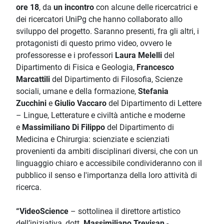
ore 18
, da
un incontro
con alcune delle ricercatrici e
dei ricercatori UniPg che hanno collaborato allo
sviluppo del progetto. Saranno presenti, fra gli altri, i
protagonisti di questo primo video, ovvero le
professoresse e i professori
Laura Melelli
del
Dipartimento di Fisica e Geologia,
Francesco
Marcattili
del Dipartimento di Filosofia, Scienze
sociali, umane e della formazione,
Stefania
Zucchini
e
Giulio Vaccaro
del
Dipartimento di Lettere
– Lingue, Letterature e civiltà antiche e moderne
e
Massimiliano Di Filippo
del Dipartimento di
Medicina e Chirurgia: scienziate e scienziati
provenienti da ambiti disciplinari diversi, che con un
linguaggio chiaro e accessibile condivideranno con il
pubblico il senso e l'importanza della loro attività di
ricerca.
“VideoScience
– sottolinea il
direttore artistico
dell’iniziativa, dott.
Massimiliano Trevisan
-