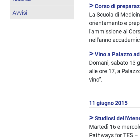
>
Corso di preparaz
Avvisi
La Scuola di Medicina
orientamento e prepa
l'ammissione ai Cor
nell'anno accademic
>
Vino a Palazzo a
Domani, sabato 13 gi
alle ore 17, a Palazz
vino”.
11 giugno 2015
>
Studiosi dell'Aten
Martedì 16 e mercoled
Pathways for TES – I