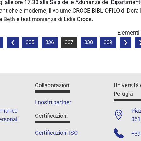
i alle ore 17.30 alla Sala delle Adunanze del Dipartiment
à antiche e moderne, il volume CROCE BIBLIOFILO di Dora
a Beth e testimonianza di Lidia Croce.
Elementi 
335
336
337
338
339
Collaborazioni
Università 
Perugia
I nostri partner
ormance
Piaz
Certificazioni
ersonali
061
Certificazioni ISO
+39